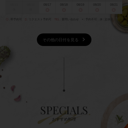
08/15
08/16
08/17
08/18
08/19
08/20
08/21
休
休
◎
◎
◎
◎
◎
◎
即予約可
□
リクエスト予約可
TEL
要問い合わせ
×
予約不可
休
定休日
その他の日付を見る
SPECIALS
おすすめ料理