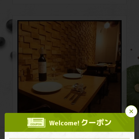
この店舗情報をシェアする
薪火パエリア専門店 EL TRAGON エルトラゴン
クーポン
Welcome!
東京都港区西新橋２丁目13-8 広瀬ビル1階
https://eltragon.owst.jp/
【デートや女子会に】お二人でゆっくりとくつろげる