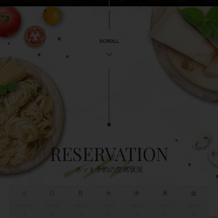
SCROLL
RESERVATION
ネット予約の空席状況
土
日
月
火
水
木
金
08/08
08/09
08/10
08/11
08/12
08/13
08/14
休
休
休
休
休
休
休