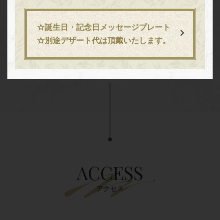
2名様用のお席もご用意しております。記念日や誕生
お店情報をコピー
日など、大切な方のお祝いにもおすすめです。本場ス
ペインの美味しい料理とお酒を存分にお楽しみくださ
☆誕生日・記念日メッセージプレート
い。新橋、虎ノ門、内幸町でお店をお探しの際にはぜ
☆別途デザート代は頂戴いたします。
ひ当店へ♪
閉じる
ACCESS
アクセス