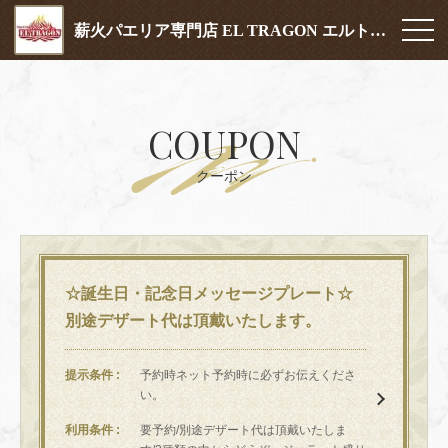
薪火パエリア専門店 EL TRAGON エルトラゴン
COUPON
クーポン
☆誕生日・記念日メッセージプレート☆
別途デザート代は頂戴いたします。
提示条件
予約時ネット予約時に必ずお伝えくださ
い。
利用条件
要予約/別途デザート代は頂戴いたしま