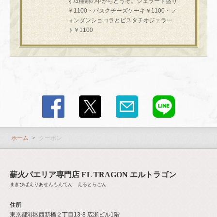
す/3種類の中からどうぞ。ジェラート盛り
￥1100・バスクチーズケーキ￥1100・フ
ォンダンショコラとピスタチオジェラー
ト￥1100
この店舗情報をシェアする
クーポン | 薪火パエリア専門店 EL TRAGON エルトラゴン
東京都港区西新橋２丁目13-8 広瀬ビル1階
https://eltragon.owst.jp/coupons
お店情報をコピー
ホーム
クーポン
薪火パエリア専門店 EL TRAGON エルトラゴン
まきびぱえりあせんもんてん えるとらごん
閉じる
住所
東京都港区西新橋２丁目13-8 広瀬ビル1階